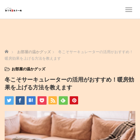
T
o
g
g
l
e
n
ホーム
お部屋の温かグッズ
冬こそサーキュレーターの活用がおすすめ！
a
暖房効果を上げる方法を教えます
v
i
お部屋の温かグッズ
g
冬こそサーキュレーターの活用がおすすめ！暖房効
a
t
果を上げる方法を教えます
i
o
n